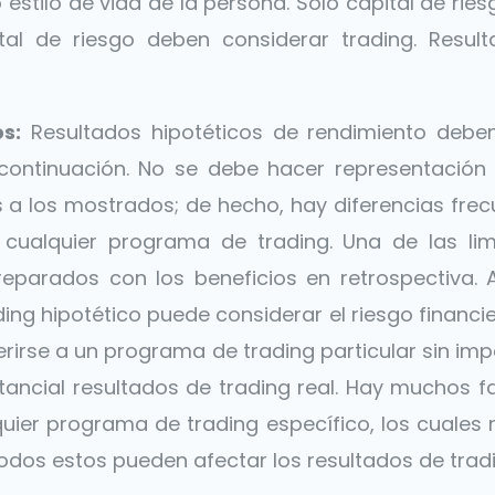
estilo de vida de la persona. Solo capital de ries
ital de riesgo deben considerar trading. Res
s:
Resultados hipotéticos de rendimiento deben
 continuación. No se debe hacer representación
 a los mostrados; de hecho, hay diferencias frecu
 cualquier programa de trading. Una de las lim
eparados con los beneficios en retrospectiva. A
ding hipotético puede considerar el riesgo financi
rirse a un programa de trading particular sin im
ancial resultados de trading real. Hay muchos f
quier programa de trading específico, los cuales
todos estos pueden afectar los resultados de tra