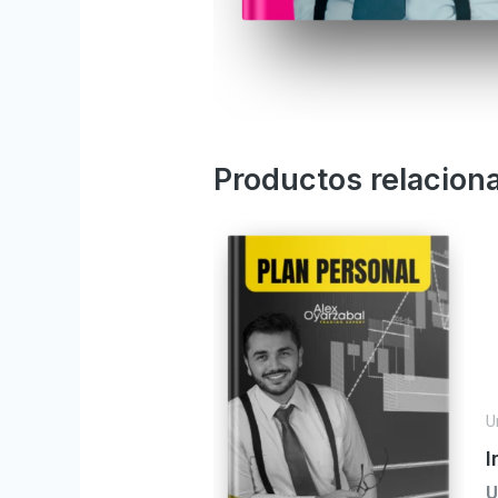
Productos relacion
U
I
U