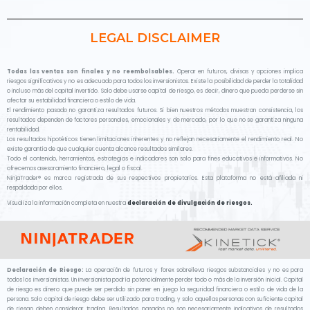
LEGAL DISCLAIMER
Todas las ventas son finales y no reembolsables.
Operar en futuros, divisas y opciones implica
riesgos significativos y no es adecuado para todos los inversionistas. Existe la posibilidad de perder la totalidad
o incluso más del capital invertido. Solo debe usarse capital de riesgo, es decir, dinero que pueda perderse sin
afectar su estabilidad financiera o estilo de vida.
El rendimiento pasado no garantiza resultados futuros. Si bien nuestros métodos muestran consistencia, los
resultados dependen de factores personales, emocionales y de mercado, por lo que no se garantiza ninguna
rentabilidad.
Los resultados hipotéticos tienen limitaciones inherentes y no reflejan necesariamente el rendimiento real. No
existe garantía de que cualquier cuenta alcance resultados similares.
Todo el contenido, herramientas, estrategias e indicadores son solo para fines educativos e informativos. No
ofrecemos asesoramiento financiero, legal o fiscal.
NinjaTrader® es marca registrada de sus respectivos propietarios. Esta plataforma no está afiliada ni
respaldada por ellos.
Visualiza la información completa en nuestra
declaración de divulgación de riesgos.
Declaración de Riesgo:
La operación de futuros y forex sobrelleva riesgos substanciales y no es para
todos los inversionistas. Un inversionista podría potencialmente perder todo o más de la inversión inicial. Capital
de riesgo es dinero que puede ser perdido sin poner en juego la seguridad financiera o estilo de vida de la
persona. Solo capital de riesgo debe ser utilizado para trading, y solo aquellas personas con suficiente capital
de riesgo deben considerar trading. Resultados pasados no son necesariamente indicativos de resultados