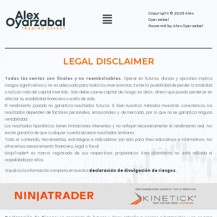
Copyright ©
2023 Alex
Oyarzabal
Powered by Alex Oyarzabal
LEGAL DISCLAIMER
Todas las ventas son finales y no reembolsables.
Operar en futuros, divisas y opciones implica
riesgos significativos y no es adecuado para todos los inversionistas. Existe la posibilidad de perder la totalidad
o incluso más del capital invertido. Solo debe usarse capital de riesgo, es decir, dinero que pueda perderse sin
afectar su estabilidad financiera o estilo de vida.
El rendimiento pasado no garantiza resultados futuros. Si bien nuestros métodos muestran consistencia, los
resultados dependen de factores personales, emocionales y de mercado, por lo que no se garantiza ninguna
rentabilidad.
Los resultados hipotéticos tienen limitaciones inherentes y no reflejan necesariamente el rendimiento real. No
existe garantía de que cualquier cuenta alcance resultados similares.
Todo el contenido, herramientas, estrategias e indicadores son solo para fines educativos e informativos. No
ofrecemos asesoramiento financiero, legal o fiscal.
NinjaTrader® es marca registrada de sus respectivos propietarios. Esta plataforma no está afiliada ni
respaldada por ellos.
Visualiza la información completa en nuestra
declaración de divulgación de riesgos.