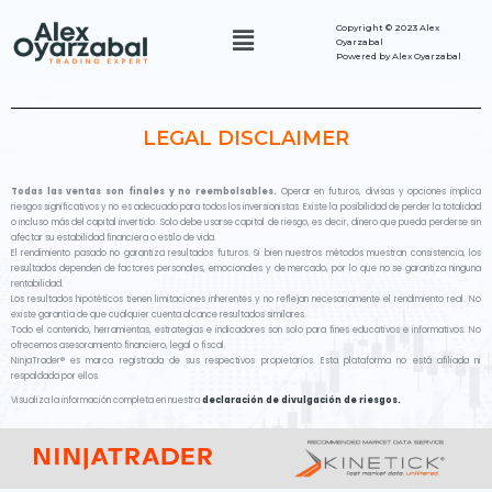
Copyright ©
2023 Alex
Oyarzabal
Powered by Alex Oyarzabal
LEGAL DISCLAIMER
Todas las ventas son finales y no reembolsables.
Operar en futuros, divisas y opciones implica
riesgos significativos y no es adecuado para todos los inversionistas. Existe la posibilidad de perder la totalidad
o incluso más del capital invertido. Solo debe usarse capital de riesgo, es decir, dinero que pueda perderse sin
afectar su estabilidad financiera o estilo de vida.
El rendimiento pasado no garantiza resultados futuros. Si bien nuestros métodos muestran consistencia, los
resultados dependen de factores personales, emocionales y de mercado, por lo que no se garantiza ninguna
rentabilidad.
Los resultados hipotéticos tienen limitaciones inherentes y no reflejan necesariamente el rendimiento real. No
existe garantía de que cualquier cuenta alcance resultados similares.
Todo el contenido, herramientas, estrategias e indicadores son solo para fines educativos e informativos. No
ofrecemos asesoramiento financiero, legal o fiscal.
NinjaTrader® es marca registrada de sus respectivos propietarios. Esta plataforma no está afiliada ni
respaldada por ellos.
Visualiza la información completa en nuestra
declaración de divulgación de riesgos.